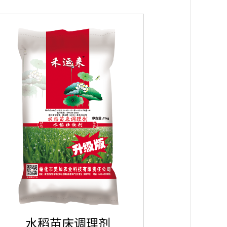
水稻苗床调理剂